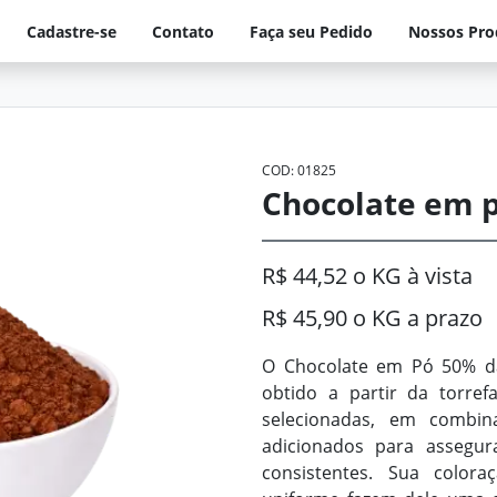
Cadastre-se
Contato
Faça seu Pedido
Nossos Pro
COD: 01825
Chocolate em pó
R$ 44,52 o KG à vista
R$ 45,90 o KG a prazo
O Chocolate em Pó 50% da
obtido a partir da torr
selecionadas, em combin
adicionados para assegur
consistentes. Sua color