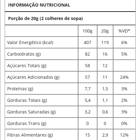
INFORMAÇÃO NUTRICIONAL
Porção de 20g (2 colheres de sopa)
100g
20g
%VD*
Valor Energético (kcal)
407
119
6%
Carboidratos (g)
82
16
5%
Açúcares Totais (g)
58
12
Açúcares Adicionados (g)
57
11
24%
Proteínas (g)
7,7
1,5
3%
Gorduras Totais (g)
5,4
1,1
2%
Gorduras Saturadas (g)
3,2
0,6
3%
Gorduras Trans (g)
0
0
0%
Fibras Alimentares (g)
15
2,9
12%