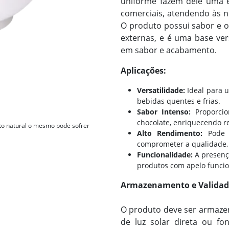
uniforme fazem dele uma es
comerciais, atendendo às n
O produto possui sabor e odo
externas, e é uma base ver
em sabor e acabamento.
Aplicações:
Versatilidade:
Ideal para u
bebidas quentes e frias.
Sabor Intenso:
Proporcio
chocolate, enriquecendo r
to natural o mesmo pode sofrer
Alto Rendimento:
Pode s
comprometer a qualidade, 
Funcionalidade:
A presença
produtos com apelo funcio
Armazenamento e Validad
O produto deve ser armazen
de luz solar direta ou f